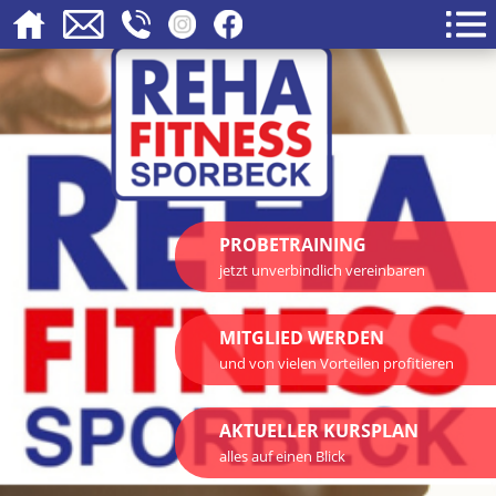
PROBETRAINING
jetzt unverbindlich vereinbaren
MITGLIED WERDEN
und von vielen Vorteilen profitieren
AKTUELLER KURSPLAN
alles auf einen Blick