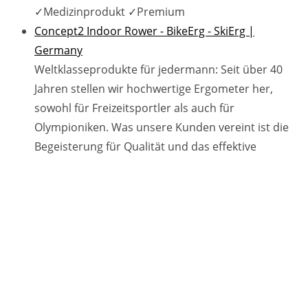
✓Medizinprodukt ✓Premium
Concept2 Indoor Rower - BikeErg - SkiErg |
Germany
Weltklasseprodukte für jedermann: Seit über 40
Jahren stellen wir hochwertige Ergometer her,
sowohl für Freizeitsportler als auch für
Olympioniken. Was unsere Kunden vereint ist die
Begeisterung für Qualität und das effektive
Training an unseren Ergometern, dem Indoor
Rower, SkiErg und dem BikeErg, direkt vom
Hersteller zu erhalten.
Fiesta Kirchzarten
Restaurant, Bar, Lounge und Biergarten in
gemütlicher Atmosphäre im Herzen Kirchzartens.
Tradition trifft auf moderne.
Autohaus im Dreisamtal